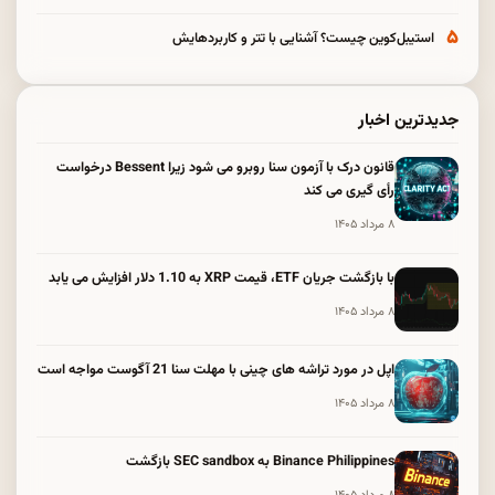
۵
استیبل‌کوین چیست؟ آشنایی با تتر و کاربردهایش
جدیدترین اخبار
قانون درک با آزمون سنا روبرو می شود زیرا Bessent درخواست
رأی گیری می کند
۸ مرداد ۱۴۰۵
با بازگشت جریان ETF، قیمت XRP به 1.10 دلار افزایش می یابد
۸ مرداد ۱۴۰۵
اپل در مورد تراشه های چینی با مهلت سنا 21 آگوست مواجه است
۸ مرداد ۱۴۰۵
Binance Philippines به SEC sandbox بازگشت