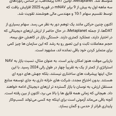
متوسط ​​شد. Metaplanet، اولین DAT پرمخاطب، بر اساس رکوردهای
سه ماهه اول به بیش از 9 برابر mNAV در فوریه 2025 افزایش یافت که
توسط تقسیم سهام 10:1 و مهندسی مالی هوشمند تقویت شد.
اکنون چنین حرکتی مانند یک توهم دور به نظر می رسد. سهام بسیاری از
DATها، از جمله Metaplanet، در حال حاضر از ارزش ارزهای دیجیتالی که
در اختیار دارند، عملکرد کمتری دارند. خستگی بازار در کاهش حق بیمه،
حجم معاملات ثابت و این تصور رو به رشد که این سازمان ها چیز کمی
برای متمایز کردن خود باقی نمانده اند، مشهود است.
بازیابی موقت هنوز امکان پذیر است. به عنوان مثال، نسبت بازار به NAV
استراتژی از کمتر از یک به تقریباً چهار در طول رالی 2024 رسید. با این
حال، اینها پیشرفت های ساختاری نیستند، بلکه جهش های دوره ای
هستند. بدون اختراع مجدد، شرکت های خزانه داری به جای توسعه منابع
مستقل ارزش، به نوسان با بازار گسترده تر ارزهای دیجیتال ادامه خواهند
داد. هیجانی که زمانی همه قایق ها را بالا می برد، اکنون از بین رفته است.
آنچه باقی می‌ماند آزمونی است برای اینکه چه کسی می‌تواند کسب‌وکار
پایداری فراتر از حدس و گمان بسازد.