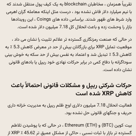
تقریباً همزمان ، مخاطبان blockchain به یک کیف پول منتقل شدند که
با نیم میلیارد دلار فاش نشده بود ، درست مثل اینکه معامله گران اهرمی
وارد شرط های ظهور شدند. براساس داده های Coings ، این رویدادها
بازار را وحشت زده و باعث انحلال کل 7.18 میلیون دلار شده است.
در حالی که صنعت رمزنگاری گسترده تر علائم تثبیت را نشان می داد ،
موقعیت تمایل XRP برای بازرگانان بیش از حد در معرض کاهش 5.3 ٪ به
کاهش 5.3 ٪ تبدیل شد و اعتماد به نفس بیش از حد سکه به خوش بینی
سوداگرانه با دفاع کمی در برابر حرکات نهادی خود ریپل یا بادهای قانونی
نشان داده است.
حرکات شرکتی ریپل و مشکلات قانونی احتمالاً باعث
کاهش XRP شده است
فعالیت انحلال 7.18 میلیون دلاری اوج ظلم ریپل به مدیریت خزانه داری
حریف و جنگهای قانونی حل نشده بود.
بیت کوین (BTC) و Ethereum (ETH) ، در حالی که با پوشیدن تلاطم
گسترده تر بازار با ثبات نسبی ، حاکی از مشکل عمیق تر 45.62 ٪ XRP از