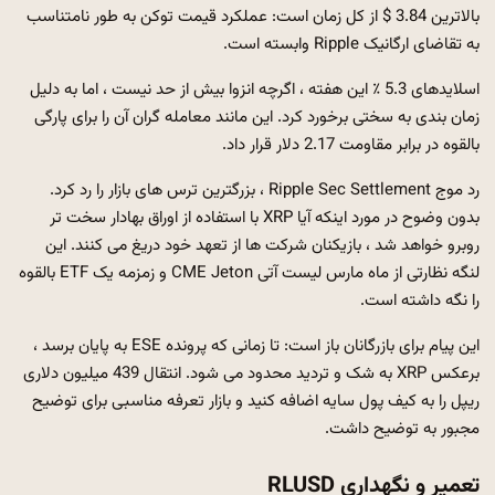
بالاترین 3.84 $ از کل زمان است: عملکرد قیمت توکن به طور نامتناسب
به تقاضای ارگانیک Ripple وابسته است.
اسلایدهای 5.3 ٪ این هفته ، اگرچه انزوا بیش از حد نیست ، اما به دلیل
زمان بندی به سختی برخورد کرد. این مانند معامله گران آن را برای پارگی
بالقوه در برابر مقاومت 2.17 دلار قرار داد.
رد موج Ripple Sec Settlement ، بزرگترین ترس های بازار را رد کرد.
بدون وضوح در مورد اینکه آیا XRP با استفاده از اوراق بهادار سخت تر
روبرو خواهد شد ، بازیکنان شرکت ها از تعهد خود دریغ می کنند. این
لنگه نظارتی از ماه مارس لیست آتی CME Jeton و زمزمه یک ETF بالقوه
را نگه داشته است.
این پیام برای بازرگانان باز است: تا زمانی که پرونده ESE به پایان برسد ،
برعکس XRP به شک و تردید محدود می شود. انتقال 439 میلیون دلاری
ریپل را به کیف پول سایه اضافه کنید و بازار تعرفه مناسبی برای توضیح
مجبور به توضیح داشت.
تعمیر و نگهداری RLUSD