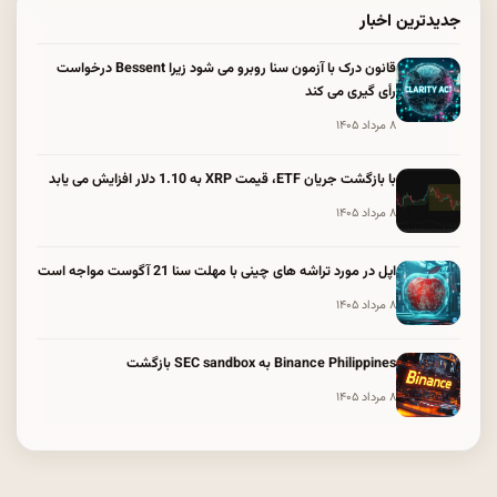
جدیدترین اخبار
قانون درک با آزمون سنا روبرو می شود زیرا Bessent درخواست
رأی گیری می کند
۸ مرداد ۱۴۰۵
با بازگشت جریان ETF، قیمت XRP به 1.10 دلار افزایش می یابد
۸ مرداد ۱۴۰۵
اپل در مورد تراشه های چینی با مهلت سنا 21 آگوست مواجه است
۸ مرداد ۱۴۰۵
Binance Philippines به SEC sandbox بازگشت
۸ مرداد ۱۴۰۵