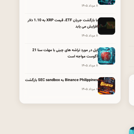
۸ مرداد ۱۴۰۵
با بازگشت جریان ETF، قیمت XRP به 1.10 دلار
افزایش می یابد
۸ مرداد ۱۴۰۵
اپل در مورد تراشه های چینی با مهلت سنا 21
آگوست مواجه است
۸ مرداد ۱۴۰۵
Binance Philippines به SEC sandbox بازگشت
۸ مرداد ۱۴۰۵