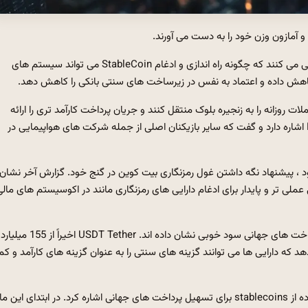
 آمازون وزن خود را به دست می آورند.
طبق گزارش WSJ در تاریخ 13 ژوئن ، گفته می شود شرکت ها بررسی می کنند که چگونه راه اندازی و ادغام StableCoin می تواند سیستم های
کاهش داده و اعتماد به نفس در زیرساخت های سنتی بانکی را کاهش دهد.
ت روزانه را به زنجیره بلوک منتقل کنند و جریان پرداخت کارآمد تری را ارائه
دهند. این گزارش به منابع آشنا با موضوع ، شرکت Expedia Group اشاره دارد و گفت که سایر بازیکنان اصلی از جمله شرکت های هواپیمایی در
ود ، پیشنهاد نگه داشتن غول رمزنگاری بیت کوین در گنج خود. گزارش آخر نشان
ونیکی StableCoins را به عنوان روشی عملی تر و پایدار برای ادغام دارایی های رمزنگاری مانند در اکوسیستم های مال
پیشرو Stablecoins USDT (USDT) و USDC (USDC) قبلاً در پرداخت های جهانی سود خوبی نشان داده اند. USDT Tether اخیراً از 155 میلیارد
د که دارایی ها می توانند گزینه های سنتی را به عنوان گزینه های کارآمد و کم
در همین حال ، شرکت تبریک رانندگی Uber اخیراً به علاقه به استفاده از stablecoins برای تسهیل پرداخت های جهانی اشاره کرد. در ابتدای این