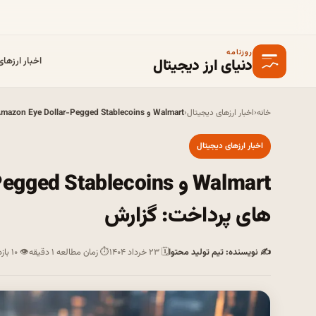
روزنامه
دنیای ارز دیجیتال
اخبار ارزها
خانه
‹
اخبار ارزهای دیجیتال
‹
Walmart و Amazon Eye Dollar-Pegged Stablecoins کاهش هزینه های پرداخت: گزارش
اخبار ارزهای دیجیتال
های پرداخت: گزارش
✍ نویسنده: تیم تولید محتوا
🗓 ۲۳ خرداد ۱۴۰۴
⏱ زمان مطالعه ۱ دقیقه
👁 ۱۰ بازدید