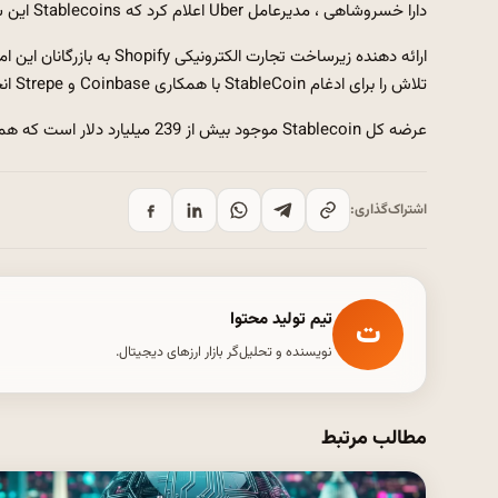
دارا خسروشاهی ، مدیرعامل Uber اعلام کرد که Stablecoins این شرکت به عنوان ابزاری بالقوه برای معاملات بین المللی “کار” است.
تلاش را برای ادغام StableCoin با همکاری Coinbase و Strepe انجام می دهد.
عرضه کل Stablecoin موجود بیش از 239 میلیارد دلار است که همگی در 150 میلیون کیف پول نگهداری می شوند.
اشتراک‌گذاری:
تیم تولید محتوا
ت
نویسنده و تحلیل‌گر بازار ارزهای دیجیتال.
مطالب مرتبط