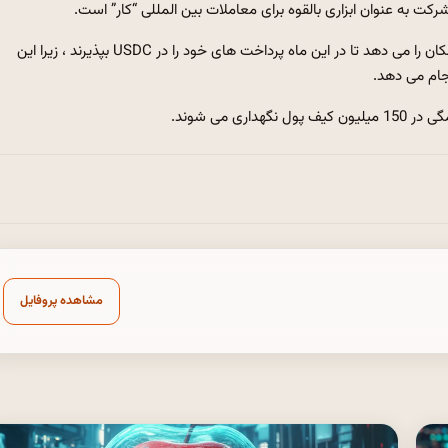
ارائه دهنده زیرساخت تجارت الکترونیکی Shopify به بازرگانان این امکان را می دهد تا در این ماه پرداخت های خود را در USDC بپذیرند ، زیرا این
مشاهده پروفایل