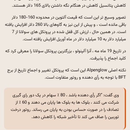
کاهش پتانسیل کاهش در هنگام نگه داشتن بالای 165 دلار هستند.
تصویر وسیع تر این است که قیمت آلتوین در محدوده 160-180 دلار
باقی مانده است ، و پیش از این نیز به گاوهای بالا 260 دلار افزایش یافته
است. در همین حال ، ارزش کل قفل شده در پروتکل های سولانا از 7
میلیارد دلار به 10 میلیارد دلار در ماه آوریل افزایش یافته است.
در تاریخ 19 ماه مه ، آنزا آلپنولو ، بزرگترین پروتکل سولانا را معرفی کرد که
کلید اجماع را پذیرفت.
نکته اصلی Alpenglow این است که پروتکل تغییر و اجماع تاریخ از برج
BFT با توجه به رأی دهنده و روتور متفاوت است.
وی گفت: “اگر رأی دهنده باشد ، 80 ٪ سهام در یک دور رای گیری
شرکت می کنند ، بلوک ها به بلوک ها پایان می دهند و 60 ٪ از
تصادف را در صورت حساس بودن به پایان می رساند. روتور درخت
توربین را صاف می کند تا تأخیر شبکه را کاهش دهد.