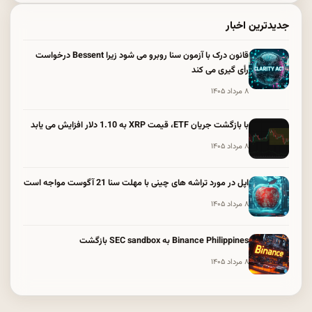
جدیدترین اخبار
قانون درک با آزمون سنا روبرو می شود زیرا Bessent درخواست
رأی گیری می کند
۸ مرداد ۱۴۰۵
با بازگشت جریان ETF، قیمت XRP به 1.10 دلار افزایش می یابد
۸ مرداد ۱۴۰۵
اپل در مورد تراشه های چینی با مهلت سنا 21 آگوست مواجه است
۸ مرداد ۱۴۰۵
Binance Philippines به SEC sandbox بازگشت
۸ مرداد ۱۴۰۵