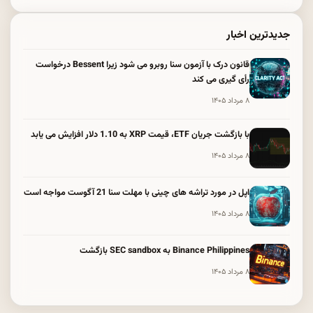
جدیدترین اخبار
قانون درک با آزمون سنا روبرو می شود زیرا Bessent درخواست
رأی گیری می کند
۸ مرداد ۱۴۰۵
با بازگشت جریان ETF، قیمت XRP به 1.10 دلار افزایش می یابد
۸ مرداد ۱۴۰۵
اپل در مورد تراشه های چینی با مهلت سنا 21 آگوست مواجه است
۸ مرداد ۱۴۰۵
Binance Philippines به SEC sandbox بازگشت
۸ مرداد ۱۴۰۵