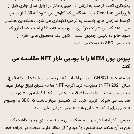
رمزنگاری تحت ترامپ به ارزش 15 میلیارد دلار در اوایل سال جاری قبل از
فروپاشی Geneton خود. هنگامی که گزارش می شود که 80 ٪ از ترامپ
توسط سازمان های وابسته به ترامپ نگهداری می شود ، منتقدین هشدار
می دهند که این شرکت درگیری های برجسته منافع است-همانطور که
سود خانواده رئیس جمهور است ، اکنون یک محصول مالی خارج از
دسترسی SEC به دست می آورند.
پیرس پول MEM را با پویایی بازار NFT مقایسه می
کند
در مصاحبه با CNBC ، پیرس اختلال فعلی پستان را با انفجار سکه قارچ
سال 2021 (NFT) مقایسه کرد. اگرچه NFT ها به عنوان اوراق بهادار طبقه
بندی نمی شوند ، اما نوسانات قیمت خوبی را که با گمانه زنی های بازار
هدایت می شوند ، تجربه کرده اند. کمیسر اظهار داشت که SEC به وضوح
فرصتی برای ارائه راهنمایی های عمومی در آن زمان است.
پیرس ، “در اینجا در جهان – سکه های سینه – چیزی وجود داشت که
من به آن علاقه مند شدم ، و” مردم “اگر انتظار دارید سجده در اطراف خود