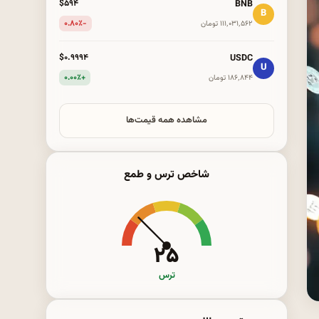
BNB
$۵۹۴
B
-۰.۸۰٪
۱۱۱٬۰۳۱٬۵۶۲ تومان
USDC
$۰.۹۹۹۴
U
+۰.۰۰٪
۱۸۶٬۸۴۴ تومان
مشاهده همه قیمت‌ها
شاخص ترس و طمع
۲۵
ترس