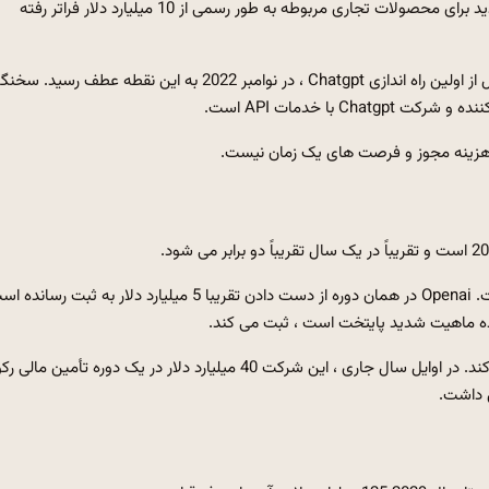
Openai ، Chatgpt Chatbot و درآمد مکرر سالانه آن از تقاضای شدید برای محصولات تجاری مربوطه به طور رسمی از 10 میلیارد دلار فراتر رفته
براساس گزارش CNBC ، Openai در نوامبر 2022 در کمتر از سه سال از اولین راه اندازی Chatgpt ، در نوامبر 2022 به این نقطه عطف ر
ی هزینه مجوز و فرصت های یک زمان نیست.
با این حال ، CNBC اظهار داشت که رشد بیش از حد یک قیمت است. Openai در همان دوره از دست دادن تقریبا 5 میلیارد دلار به ثبت رسا
صرف نظر از ، Milestone درآمد به ارزیابی عالی Openai اضافه می کند. در اوایل سال جاری ، این شرکت 40 میلیارد دلار در یک دوره تأمین م