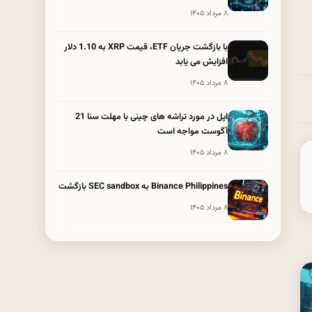
۸ مرداد ۱۴۰۵
با بازگشت جریان ETF، قیمت XRP به 1.10 دلار
افزایش می یابد
۸ مرداد ۱۴۰۵
اپل در مورد تراشه های چینی با مهلت سنا 21
آگوست مواجه است
۸ مرداد ۱۴۰۵
Binance Philippines به SEC sandbox بازگشت
۸ مرداد ۱۴۰۵