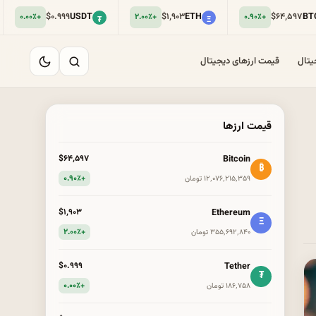
$۰.۹۹۹
USDT
$۱٬۹۰۳
ETH
$۶۴٬۵۹۷
BTC
+۲.۰۰٪
+۰.۹۰٪
₮
Ξ
₿
یتال
قیمت ارزهای دیجیتال
قیمت ارزها
Bitcoin
$۶۴٬۵۹۷
₿
+۰.۹۰٪
۱۲٬۰۷۶٬۲۱۵٬۳۵۹ تومان
Ethereum
$۱٬۹۰۳
Ξ
+۲.۰۰٪
۳۵۵٬۶۹۲٬۸۴۰ تومان
Tether
$۰.۹۹۹
₮
+۰.۰۰٪
۱۸۶٬۷۵۸ تومان