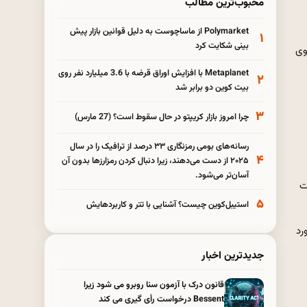
محبوب‌ترین مطالب
Polymarket از ماساچوست به دلیل قوانین بازار پیش
۱
بینی شکایت کرد
سید. سخنگوی
Metaplanet با افزایش اوراق قرضه با 3.6 میلیارد نفر روی
۲
بیت کوین دو برابر شد
۳
چرا امروز بازار کریپتو در حال سقوط است؟ (27 مارس)
رسانه‌های بومی رمزنگاری ۳۳ درصد از ترافیک را در سال
۴
۲۰۲۵ از دست می‌دهند، زیرا دنبال کردن رمزارزها بدون آن
آسان‌تر می‌شود.
نده است
۵
استیبل‌کوین چیست؟ آشنایی با تتر و کاربردهایش
الی رکورد
جدیدترین اخبار
قانون درک با آزمون سنا روبرو می شود زیرا
Bessent درخواست رأی گیری می کند