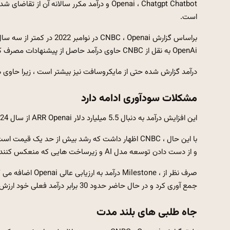
است.
OpenAi به نقل از CNBC حاوی درآمد حاصل از پیشنهادات مصرف کننده و شرکت Chatgpt با خدمات API است.
درآمد گزارش شده حتی از مایکروسافت نیز بیشتر است ، زیرا حاو
مشکلات سودآوری ادامه دارد
این افزایش درآمد به دنبال 5.5 میلیارد دلار ARR Openai از سال 2024 است و تقریباً در یک سال تقریباً دو برابر می شود.
و از دست دادن توسعه مدل AI و زیرساخت هایی که منعکس کننده ماهیت شدید پایتخت است ، ثبت می کند.
جمع آوری کرد و در حال حاضر حدود 30 برابر درآمد فعلی خود ارزش داشت.
جاه طلبی های بلند مدت