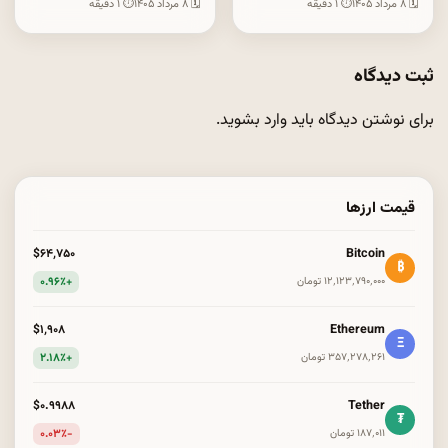
🗓 ۸ مرداد ۱۴۰۵
⏱ ۱ دقیقه
🗓 ۸ مرداد ۱۴۰۵
⏱ ۱ دقیقه
ثبت دیدگاه
برای نوشتن دیدگاه باید
وارد بشوید
.
قیمت ارزها
Bitcoin
$۶۴٬۷۵۰
₿
+۰.۹۶٪
۱۲٬۱۲۳٬۷۹۰٬۰۰۰ تومان
Ethereum
$۱٬۹۰۸
Ξ
+۲.۱۸٪
۳۵۷٬۲۷۸٬۲۶۱ تومان
Tether
$۰.۹۹۸۸
₮
-۰.۰۳٪
۱۸۷٬۰۱۱ تومان