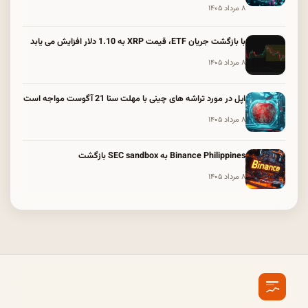
۸ مرداد ۱۴۰۵
با بازگشت جریان ETF، قیمت XRP به 1.10 دلار افزایش می یابد
۸ مرداد ۱۴۰۵
اپل در مورد تراشه های چینی با مهلت سنا 21 آگوست مواجه است
۸ مرداد ۱۴۰۵
Binance Philippines به SEC sandbox بازگشت
۸ مرداد ۱۴۰۵