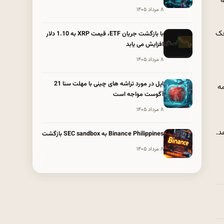
ه
۸ مرداد ۱۴۰۵
 چک
با بازگشت جریان ETF، قیمت XRP به 1.10 دلار
افزایش می یابد
۸ مرداد ۱۴۰۵
اپل در مورد تراشه های چینی با مهلت سنا 21
مه
آگوست مواجه است
۸ مرداد ۱۴۰۵
Binance Philippines به SEC sandbox بازگشت
۸ مرداد ۱۴۰۵