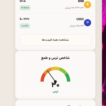
BNB
$۶۰۵
B
+۲.۷۰٪
۱۱۲٬۳۳۳٬۶۳۱ تومان
USDC
$۰.۹۹۹۷
U
+۰.۰۰٪
۱۸۵٬۷۶۶ تومان
مشاهده همه قیمت‌ها
شاخص ترس و طمع
۳۰
ترس