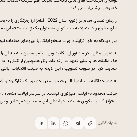
نوسازی زیرساخت های مالی پرداخت شوند. رقم شرکت خدمات مالی 
خصوصی پشتیبانی می کند.
از زمان تصدی مقام در ژانویه سال 22
های حقوق و دستمزد به بیت کوین به عنوان یک ژست پشتیبانی نما
این دیدگاه به طور فزاینده ای در سطح ایالتی با نیروهای مقامات نی
به عنوان مثال ، در ماه آوریل ، کلاید ونل ، عضو مجمع ، لایحه ای را
حمایت کرد. در صورت تصویب ، این لایحه به هیئت انتخابات ایالتی نیا
به طور جداگانه ، سناتور ایالتی جیمز سندرز جونیور یک کارگروه ویژه را برای ارزیابی چگونگی
استراتژیک بیت کوین هستند. در ابتدای این ماه ، نیوهمپشایر اولین ای
اشتراک‌گذاری: