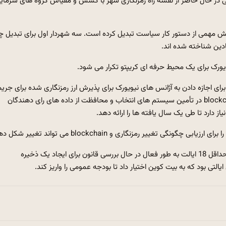
در حال حاضر از نقشه راه رمزنگاری شهر با کشش و مقیاس گروه های سرمای
20 ، آدامز ارز رمزنگاری را به بخش مهمی از دستور کار سیاست تبدیل کرده است. سه شهردار اول برای تبدیل
دین شناخته شده اند.
ویورک برای یک محیط حرفه ای کریپتو تکرار می شود.
 برای اجازه دادن به آژانس های نیویورک برای پذیرش ارز رمزنگاری شده برای جری
ها ، مالیات ها و سایر تعهدات ارائه داد. ونل همچنین از نقش blockchain در تأمین سیستم های انتخاب و محافظت از داده های رای دهندگان
ز دارد تا طی یک سال یافته ها را ارائه دهد.
 تغییر رمزنگاری و blockchain می تواند تغییر شکل دهد.
حرکت محدود به ایالت امپراتوری نیست. در سراسر ایالات متحده ، حداقل 18 ایالت به طور فعال در حال بررسی قانون برای ایجاد یک ذخیره
التی بود که به بیت کوین اختیار داد تا بودجه عمومی را واریز کند.