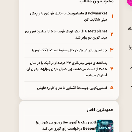
محبوب‌ترین مطالب
Polymarket از ماساچوست به دلیل قوانین بازار پیش
۱
بینی شکایت کرد
وری
Metaplanet با افزایش اوراق قرضه با 3.6 میلیارد نفر روی
۲
بیت کوین دو برابر شد
ا
۳
چرا امروز بازار کریپتو در حال سقوط است؟ (27 مارس)
رسانه‌های بومی رمزنگاری ۳۳ درصد از ترافیک را در سال
۴
۲۰۲۵ از دست می‌دهند، زیرا دنبال کردن رمزارزها بدون آن
آسان‌تر می‌شود.
۵
استیبل‌کوین چیست؟ آشنایی با تتر و کاربردهایش
جدیدترین اخبار
قانون درک با آزمون سنا روبرو می شود زیرا
Bessent درخواست رأی گیری می کند