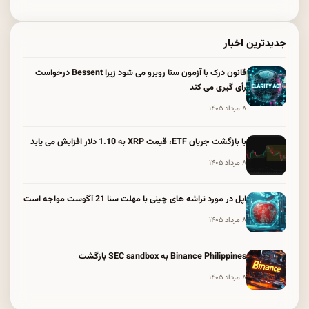
جدیدترین اخبار
قانون درک با آزمون سنا روبرو می شود زیرا Bessent درخواست
رأی گیری می کند
۸ مرداد ۱۴۰۵
با بازگشت جریان ETF، قیمت XRP به 1.10 دلار افزایش می یابد
۸ مرداد ۱۴۰۵
اپل در مورد تراشه های چینی با مهلت سنا 21 آگوست مواجه است
۸ مرداد ۱۴۰۵
Binance Philippines به SEC sandbox بازگشت
۸ مرداد ۱۴۰۵