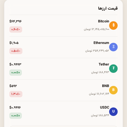
قیمت ارزها
Bitcoin
$۶۴٬۳۹۶
₿
-۰.۶۰٪
۱۲٬۱۴۵٬۰۸۵٬۶۰۰ تومان
Ethereum
$۱٬۹۰۵
Ξ
-۰.۵۰٪
۳۵۹٬۲۴۹٬۰۵۲ تومان
Tether
$۰.۹۹۹۳
₮
+۰.۰۰٪
۱۸۸٬۴۶۳ تومان
BNB
$۵۹۲
B
-۱.۳۰٪
۱۱۱٬۶۰۲٬۱۶۴ تومان
USDC
$۰.۹۹۹۶
U
+۰.۰۰٪
۱۸۸٬۵۳۴ تومان