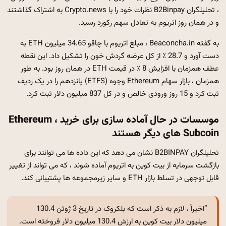
، تحلیلگران B2Binpay نظرات خود را با Crypto.news به اشتراک گذاشتند
و در همان روز اتریوم به تعادل سهم رکورد رسید.
به گفته Beaconcha.in ، مبلغ اتریوم با چاقو 34.65 میلیون ETH به
دست آورد و 28.7 ٪ از کل عرضه گردش خون را تشکیل داد. این نقطه
عطف همزمان با افزایش 8 ٪ در قیمت ETH در همان روز بود. به طور
همزمان ، بازار سهام Ethereum وجوه (ETFS) پانزدهم را در یک ردیف
ثبت کرد و 15 روز ورودی خالص و در کل 837 میلیون دلار ثبت کرد.
موسسات در حال آماده سازی برای خرید Ethereum ،
Subcoin های دیگر هستند
تحلیلگران B2BINPAY نشان می دهد که این داده ها می توانند برای
بازگشت سرمایه از بیت کوین به اتریوم آماده شوند ، که می تواند از تغییر
قابل توجهی در تسلط بازار ETH و سایر زیرمجموعه ها پشتیبانی کند.
“اخیراً ، لازم به ذکر است که بلکروک در تاریخ 3 ژوئن 130.4
میلیون دلار بیت کوین به ارزش 130.4 میلیون دلار فروخته است.