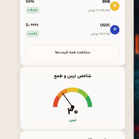
BNB
$۵۹۵
B
+۰.۹۰٪
۱۱۰٬۹۵۱٬۱۵۸ تومان
USDC
$۰.۹۹۹۷
U
+۰.۰۰٪
۱۸۶٬۲۸۵ تومان
مشاهده همه قیمت‌ها
شاخص ترس و طمع
۳۰
ترس