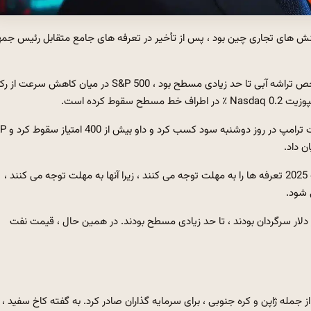
 تنش های تجاری چین بود ، پس از تأخیر در تعرفه های جامع متقابل رئیس جمه
میانگین صنعتی داو جونز تا حد زیادی مسطح بود ، در حالی که شاخص تراشه آبی تا حد زیادی مسطح بود ، S&P 500 در میان کاهش س
سهام بین تهدیدهای تعرفه جدید ترامپ در برابر 
اگرچه آینده های مرتبط با شاخص های بزرگ ، بازرگانان جدید 1 اوت 2025 تعرفه ها را به مهلت توجه می کنند ، زیرا آنها به مهلت توجه می کنند ،
 شود.
بخش های بازار ، ارزهای رمزپایه در حالی که حدود 108 هزار دلار سرگردان بودند ، تا حد زیادی مسطح بودند. در همین حال ، قیمت نفت
ید در برابر بهترین شرکا ، از جمله 25 ٪ تعرفه ، از جمله ژاپن و کره جنوبی ، برای سرمایه گذاران صادر کرد. به گفته کاخ سفید ،