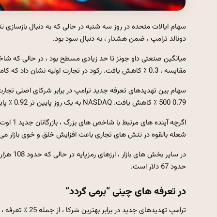
سهام ایالات متحده در روز سه شنبه در حالی که به دنبال بازسازی
دونالد ترامپ ، ضمن هشدار ، به دنبال سود بود.
مقایسه ، 0.3 ٪ کاهش یافت. رکود در تجارت اولیه نشان داد که کامپوزیت Nasdaq 0.2 ٪ در اطراف خط مسطح سقوط کرده است.
500 0.79 ٪ کاهش یافت. NASDAQ به یک روز پایین تر 0.92 ٪ پایان داد.
شعله بالقوه در تنش های تجاری باعث افزایش خلق و خوی بازار می
در سایر 
حدود 67 دلار است.
در تعرفه های چینی “برمی گردد”
ترامپ تهدیدهای جد