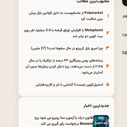
محبوب‌ترین مطالب
Polymarket از ماساچوست به دلیل قوانین بازار پیش
۱
ور
بینی شکایت کرد
Metaplanet با افزایش اوراق قرضه با 3.6 میلیارد نفر روی
۲
رعت از رکورد
بیت کوین دو برابر شد
۳
چرا امروز بازار کریپتو در حال سقوط است؟ (27 مارس)
شرکای اصلی تجارت ترامپ در روز دوشنبه سود کسب کرد و داو بیش از 400 امتیاز سقوط کرد و S&P
رسانه‌های بومی رمزنگاری ۳۳ درصد از ترافیک را در سال
۴
۲۰۲۵ از دست می‌دهند، زیرا دنبال کردن رمزارزها بدون آن
آسان‌تر می‌شود.
۵
استیبل‌کوین چیست؟ آشنایی با تتر و کاربردهایش
جدیدترین اخبار
قانون درک با آزمون سنا روبرو می شود زیرا
Bessent درخواست رأی گیری می کند