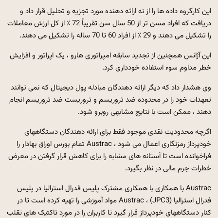
این کارگروه داده ها را از نه ارائه دهنده مورد تجزیه و تحلیل قرار داد و
دریافت که افراد مسن تر از 50 سال سن تقریباً 72 ٪ از کل ارزش معاملات
را تشکیل می دهند و 29 ٪ از افراد 60 تا 70 ساله را تشکیل می دهند.
این آژانس همچنین از تجدید سابقه امپراتوری هارو ، یک اپراتور و افزایش
خطر مداوم سوء استفاده خودداری کرد.
وی هشدار داد که دیگر ارائه دهندگان مبادله پول دیجیتال که نمی توانند
تعهدات خود را در محدوده ضد تروریسم و ​​تروریست ضد تروریسم انجام
دهند ، ممکن است با نتایج مشابهی روبرو شود.
اگرچه محدودیت نقدی موجود فقط برای ارائه دهندگان دستگاههای
خودپرداز رمزنگاری اعمال می شود ، Austrac تمام بورس اوراق بهادار را
فراخوانده است تا آستانه های مشابه را برای کاهش قرار گرفتن در معرض
خطرات جرم مالی در نظر بگیرد.
Austrac با همکاری با همکاری مشترک پلیس فدرال استرالیا در پلیس
فدرال استرالیا (JPC3) ، Austrac مواد آموزشی را تهیه کرده است تا در
کنار دستگاههای خودپرداز قرار گیرد تا کاربران را در مورد تاکتیک های تقلب