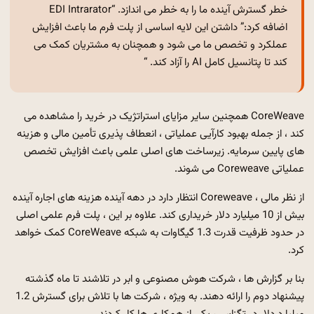
خطر گسترش آینده ما را به خطر می اندازد. “EDI Intrarator
اضافه کرد:” داشتن این لایه اساسی از پلت فرم ما باعث افزایش
عملکرد و تخصص ما می شود و همچنان به مشتریان کمک می
کند تا پتانسیل کامل AI را آزاد کند. “
CoreWeave همچنین سایر مزایای استراتژیک در خرید را مشاهده می
کند ، از جمله بهبود کارآیی عملیاتی ، انعطاف پذیری تأمین مالی و هزینه
های پایین سرمایه. زیرساخت های اصلی علمی باعث افزایش تخصص
عملیاتی Coreweave می شوند.
از نظر مالی ، Coreweave انتظار دارد در دهه آینده هزینه های اجاره آینده
بیش از 10 میلیارد دلار خریداری کند. علاوه بر این ، پلت فرم علمی اصلی
در حدود ظرفیت قدرت 1.3 گیگاوات به شبکه CoreWeave کمک خواهد
کرد.
بنا بر گزارش ها ، شرکت هوش مصنوعی و ابر در تلاشند تا ماه گذشته
پیشنهاد دوم را ارائه دهند. به ویژه ، شرکت ها با تلاش برای گسترش 1.2