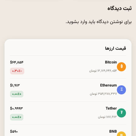
ثبت دیدگاه
برای نوشتن دیدگاه باید
وارد بشوید
.
قیمت ارزها
Bitcoin
$۶۴٬۸۵۴
₿
-۰.۳۰٪
۱۲٬۱۷۹٬۶۴۶٬۰۵۴ تومان
Ethereum
$۱٬۹۱۳
Ξ
+۰.۰۰٪
۳۵۹٬۲۷۸٬۳۳۷ تومان
Tether
$۰.۹۹۹۳
₮
+۰.۰۰٪
۱۸۷٬۶۷۲ تومان
BNB
$۵۹۰
B