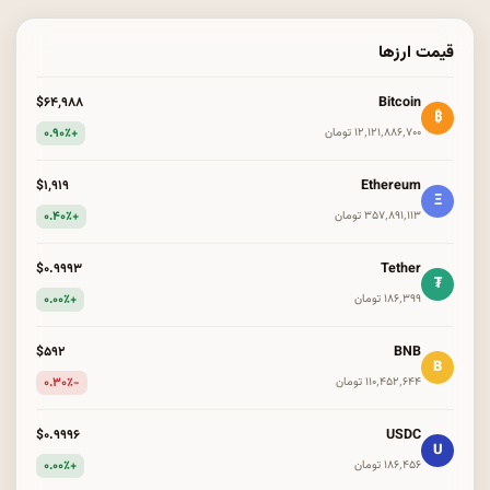
قیمت ارزها
Bitcoin
$۶۴٬۹۸۸
₿
+۰.۹۰٪
۱۲٬۱۲۱٬۸۸۶٬۷۰۰ تومان
Ethereum
$۱٬۹۱۹
Ξ
+۰.۴۰٪
۳۵۷٬۸۹۱٬۱۱۳ تومان
Tether
$۰.۹۹۹۳
₮
+۰.۰۰٪
۱۸۶٬۳۹۹ تومان
BNB
$۵۹۲
B
-۰.۳۰٪
۱۱۰٬۴۵۲٬۶۴۴ تومان
USDC
$۰.۹۹۹۶
U
+۰.۰۰٪
۱۸۶٬۴۵۶ تومان