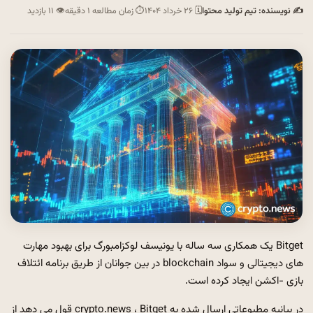
✍ نویسنده: تیم تولید محتوا
🗓 ۲۶ خرداد ۱۴۰۴
⏱ زمان مطالعه ۱ دقیقه
👁 ۱۱ بازدید
Bitget یک همکاری سه ساله با یونیسف لوکزامبورگ برای بهبود مهارت
های دیجیتالی و سواد blockchain در بین جوانان از طریق برنامه ائتلاف
بازی -اکشن ایجاد کرده است.
در بیانیه مطبوعاتی ارسال شده به crypto.news ، Bitget قول می دهد از