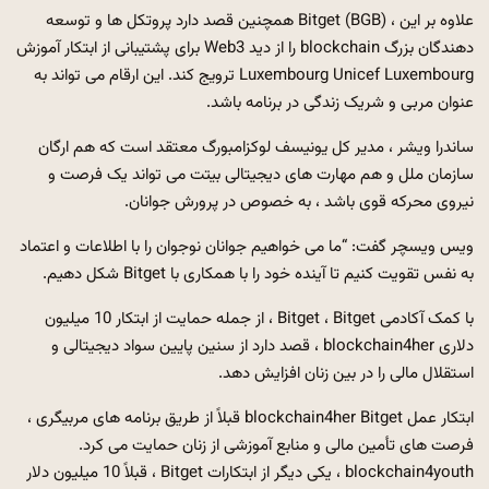
علاوه بر این ، Bitget (BGB) همچنین قصد دارد پروتکل ها و توسعه
دهندگان بزرگ blockchain را از دید Web3 برای پشتیبانی از ابتکار آموزش
Luxembourg Unicef ​​Luxembourg ترویج کند. این ارقام می تواند به
عنوان مربی و شریک زندگی در برنامه باشد.
ساندرا ویشر ، مدیر کل یونیسف لوکزامبورگ معتقد است که هم ارگان
سازمان ملل و هم مهارت های دیجیتالی بیتت می تواند یک فرصت و
نیروی محرکه قوی باشد ، به خصوص در پرورش جوانان.
ویس ویسچر گفت: “ما می خواهیم جوانان نوجوان را با اطلاعات و اعتماد
به نفس تقویت کنیم تا آینده خود را با همکاری با Bitget شکل دهیم.
با کمک آکادمی Bitget ، Bitget ، از جمله حمایت از ابتکار 10 میلیون
دلاری blockchain4her ، قصد دارد از سنین پایین سواد دیجیتالی و
استقلال مالی را در بین زنان افزایش دهد.
ابتکار عمل blockchain4her Bitget قبلاً از طریق برنامه های مربیگری ،
فرصت های تأمین مالی و منابع آموزشی از زنان حمایت می کرد.
blockchain4youth ، یکی دیگر از ابتکارات Bitget ، قبلاً 10 میلیون دلار