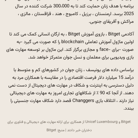
برنامه با هدف زنان حمایت کند تا به 300،000 شرکت کننده در سال
2025 برسد. ارمنستان ، برزیل ، کامبوج ، هند ، قزاقستان ، مالزی ،
مراکش و آفریقای جنوبی.
آکادمی Bitget ، بازوی آموزش Bitget ، به ارگان انسانی کمک می کند تا
اولین ماژول آموزش تعاملی blockchain را که صورت می گیرد -به
صورت -برای -face و مجازی برگزار کند. این ماژول بر توسعه مهارت های
بازی ویدیویی برای معلمان و نسل جوان متمرکز خواهد شد.
براساس داده های یونیسف ، زنان جوان در کشورهای کم و متوسط ​​با
درآمد 15 میلیارد دلار فرصت اقتصادی را در مقایسه با همکاران مرد به
دلیل دسترسی به اینترنت و شکاف در مهارت های دیجیتال از دست نمی
دهند. از آنجا که 90 ٪ از شکافهای تجاری امروز به مهارت های دیجیتالی
نیاز دارند ، ائتلاف بازی Changgers قصد دارد شکاف مهارت جنسیتی را
ببندد.
Bitget و Unicef ​​Luxembourg از همکاری برای ارائه مهارت های دیجیتالی و فناوری برای
دختران خبر دادند | منبع: Bitget