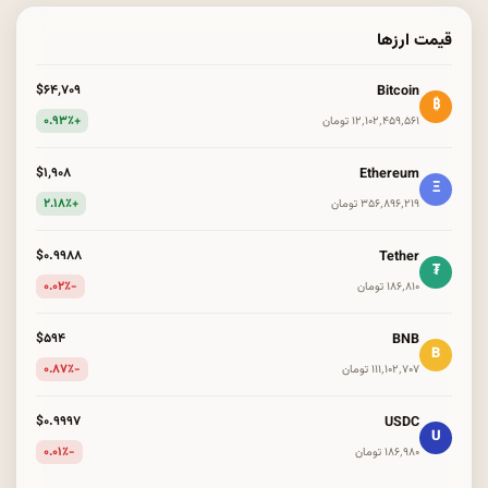
قیمت ارزها
Bitcoin
$۶۴٬۷۰۹
₿
+۰.۹۳٪
۱۲٬۱۰۲٬۴۵۹٬۵۶۱ تومان
Ethereum
$۱٬۹۰۸
Ξ
+۲.۱۸٪
۳۵۶٬۸۹۶٬۲۱۹ تومان
Tether
$۰.۹۹۸۸
₮
-۰.۰۲٪
۱۸۶٬۸۱۰ تومان
BNB
$۵۹۴
B
-۰.۸۷٪
۱۱۱٬۱۰۲٬۷۰۷ تومان
USDC
$۰.۹۹۹۷
U
-۰.۰۱٪
۱۸۶٬۹۸۰ تومان