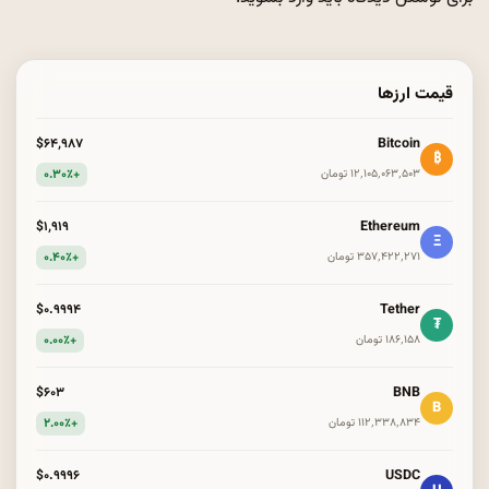
قیمت ارزها
Bitcoin
$۶۴٬۹۸۷
₿
+۰.۳۰٪
۱۲٬۱۰۵٬۰۶۳٬۵۰۳ تومان
Ethereum
$۱٬۹۱۹
Ξ
+۰.۴۰٪
۳۵۷٬۴۲۲٬۲۷۱ تومان
Tether
$۰.۹۹۹۴
₮
+۰.۰۰٪
۱۸۶٬۱۵۸ تومان
BNB
$۶۰۳
B
+۲.۰۰٪
۱۱۲٬۳۳۸٬۸۳۴ تومان
USDC
$۰.۹۹۹۶