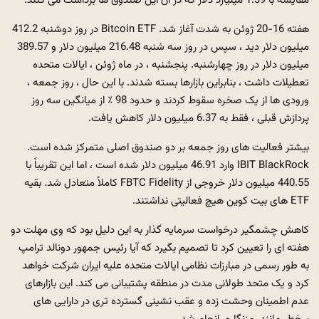
مقایسه با 1.39 میلیارد دلار که در آن این صندوق ها برداشت می کنند.
هفته 16-20 ژوئن به شدت آغاز شد. Bitcoin ETF در روز دوشنبه 412.2
میلیون دلار دید ، سپس در روز سه شنبه 216.48 میلیون دلار و 389.57
میلیون دلار در روز چهارشنبه. پنجشنبه ، در ماه ژوئن ، ایالات متحده
تعطیلات داشت ، بنابراین بازارها بسته شدند. با این حال ، روز جمعه ،
ورودی ها از یک صخره سقوط کردند و حدود 98 ٪ از میانگین سه روز
پردازش قبلی ، فقط به 6.37 میلیون دلار کاهش یافت.
بیشتر فعالیت های روز جمعه بر دو صندوق اصلی متمرکز شده است.
IBIT BlackRock وارد 46.91 میلیون دلار شده است ، اما این تقریباً با
440.55 میلیون دلار خروجی از FBTC Fidelity کاملاً متعادل شد. بقیه
ETF های بیت کوین هیچ فعالیتی نداشتند.
کاهش چشمگیر درخواست سرمایه گذار به این دلیل بود که وی مهلت دو
هفته ای را تعیین کرد تا تصمیم بگیرد که آیا رئیس جمهور دونالد ترامپ
به طور رسمی در مبارزات نظامی ایالات متحده علیه ایران شرکت خواهد
کرد و یک متحد طولانی مدت در منطقه پشتیبانی می کند. این بازارهای
عدم اطمینان وحشت زده و عقب نشینی گسترده تری در دارایی های