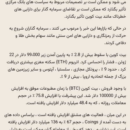
می شود و ممکن است بر تصمیمات مربوط به سیاست های بانک مرکزی
تأثیر بگذارد که ممکن است بر تقاضای سرمایه گذار برای دارایی های
خطرناک مانند بیت کوین تأثیر بگذارد.
در حالی که بازارها این خبر را مرعوب می کنند ، سرمایه گذاران شروع به
حرکت از رمزنگاری و دارایی های امن سنتی مانند سهام بخش طلا و
دفاعی کردند.
بیت کوین با سقوط بیش از 2.8 ٪ به پایین آمدن زیر 99،000 دلار در 22
ژوئن ، فشار را احساس کرد. اتریوم (ETH) سکته مغزی بیشتری دریافت
کرد ، حدود 9 ٪ ، پروتکل مجازی ، سلستیا ، آپتوس و سایر زیرزمین های
بزرگ از جمله اتحادیه اروپا ، بیش از 9 ٪.
با وجود فروش ، بیت کوین (BTC) با زمان مطبوعات موفق به افزایش
بیش از 100000 دلار شد. این پیشرفت با افزایش 75.8 ٪ در حجم
معاملات روزانه ، که به 48.4 میلیارد دلار افزایش یافته است.
در این میان ، فعالیت های مشتق افزایش یافته است ، براساس داده های
به دست آمده از Coings ، حجم 67 ٪ به 136 میلیارد دلار افزایش یافته
است. این نشان می دهد که برخی از معامله گران ممکن است به دلیل