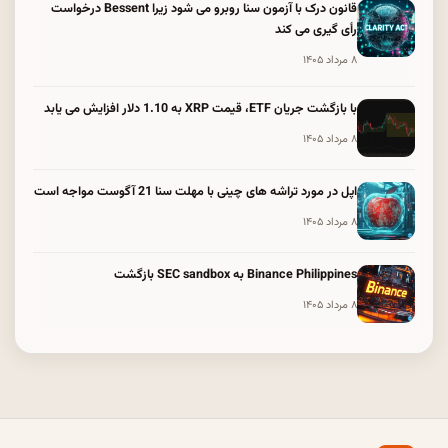
قانون درک با آزمون سنا روبرو می شود زیرا Bessent درخواست
رأی گیری می کند
۸ مرداد ۱۴۰۵
با بازگشت جریان ETF، قیمت XRP به 1.10 دلار افزایش می یابد
۸ مرداد ۱۴۰۵
اپل در مورد تراشه های چینی با مهلت سنا 21 آگوست مواجه است
۸ مرداد ۱۴۰۵
Binance Philippines به SEC sandbox بازگشت
۸ مرداد ۱۴۰۵