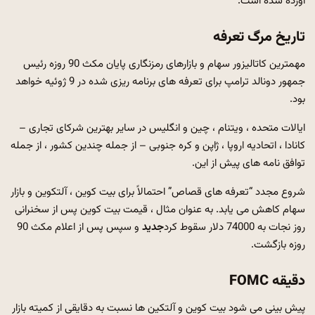
آورده شده است.
تاریخ مرگ تعرفه
مهمترین کاتالیزور سهام و بازارهای رمزنگاری پایان مکث 90 روزه رئیس
جمهور دونالد ترامپ برای تعرفه های برنامه ریزی شده در 9 ژوئیه خواهد
بود.
ایالات متحده ، ویتنام ، چین و انگلیس در سایر بهترین شرکای تجاری –
کانادا ، اتحادیه اروپا ، ژاپن و کره جنوبی – از جمله چندین کشور ، از جمله
توافق نامه های پیش از این.
شروع مجدد “تعرفه های قصاص” احتمالاً برای بیت کوین ، آلتکوین و بازار
سهام کاهش می یابد. به عنوان مثال ، قیمت بیت کوین پس از سخنرانی
روز نجات به 74000 دلار سقوط کرد
جدید
و سپس پس از اعلام مکث 90
روزه بازگشت.
دقیقه FOMC
پیش بینی می شود بیت کوین و آلتکین ها نسبت به دقایقی از کمیته بازار