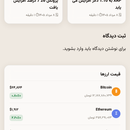
XRP به 1.10 دلار افزایش می
پروتکل 26 7 درصد افزایش
یابد
یافت
🗓 ۸ مرداد ۱۴۰۵
⏱ ۱ دقیقه
🗓 ۸ مرداد ۱۴۰۵
⏱ ۱ دقیقه
ثبت دیدگاه
برای نوشتن دیدگاه باید
وارد بشوید
.
قیمت ارزها
Bitcoin
$۶۴٬۸۶۴
₿
+۰.۸۰٪
۱۲٬۱۸۷٬۸۸۰٬۷۳۶ تومان
Ethereum
$۱٬۹۱۲
Ξ
+۲.۲۰٪
۳۵۹٬۲۹۱٬۰۷۳ تومان