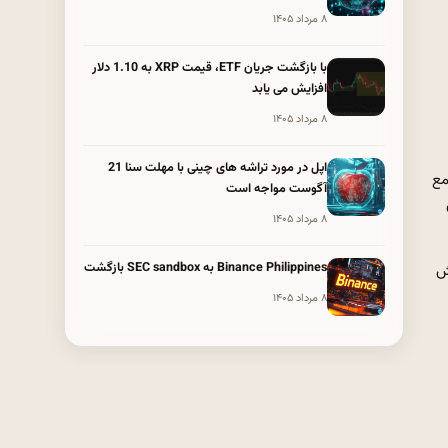
۸ مرداد ۱۴۰۵
با بازگشت جریان ETF، قیمت XRP به 1.10 دلار
افزایش می یابد
۸ مرداد ۱۴۰۵
اپل در مورد تراشه های چینی با مهلت سنا 21
مع
آگوست مواجه است
۸ مرداد ۱۴۰۵
Binance Philippines به SEC sandbox بازگشت
یش
۸ مرداد ۱۴۰۵