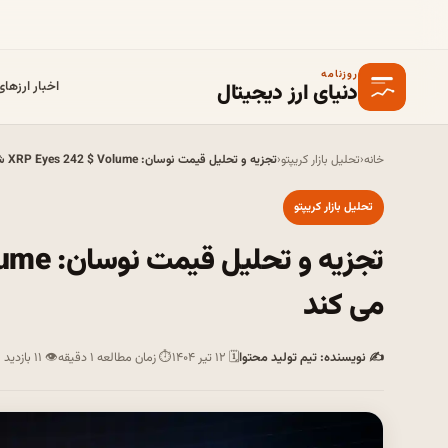
روزنامه
دنیای ارز دیجیتال
اخبار ارزها
خانه
‹
تحلیل بازار کریپتو
‹
تجزیه و تحلیل قیمت نوسان: XRP Eyes 242 $ Volume شکستگی را تأیید می کند
تحلیل بازار کریپتو
می کند
✍ نویسنده: تیم تولید محتوا
🗓 ۱۲ تیر ۱۴۰۴
⏱ زمان مطالعه ۱ دقیقه
👁 ۱۱ بازدید