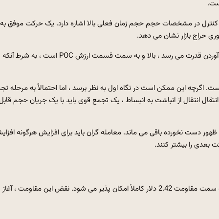
2. دلار قرار دارد که به نقطه کنترل در مشخصات حجم حجم زمان فعلی بالا اشاره دارد. یک حرکت موفق به
ی حراج بازار نشان می دهد.
این نظریه نشان می دهد که وقتی قیمت از میدان ارزش و به دست آوردن قدرت می رسد ، بالا و به سمت قسمت ارزش POC است ، به شرط آنکه
. اگرچه این ممکن است در نگاه اول به نظر برسد ، اما احتمالاً به مرحله تج
در پشتیبانی اشاره دارد. به منظور تأیید محکومیت Taurus و انتقال انتقال از انباشت به انبساط ، یک تجمع قوی باید با یک جریان حجم قابل
 یا 2.09 دلار نقض شود ، ساختار ظهور دست نخورده باقی می ماند. معامله گران باید برای افزایش هرگونه افزا
 بعدی را بیشتر کنند.
اگر XRP بیش از 2.09 دلار باشد و حجم آن افزایش یابد ، چرخش به سمت مقاومت 2.42 دلار کاملاً امکان پذیر می شود. نقض این مقاومت ، آغاز