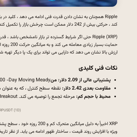
Ripple همچنان به نشان دادن قدرت فنی ادامه می دهد ، کلید در
کند ، حرکتی بیش از 242 دلار ممکن است چرخش بازار را تکمیل کند.
Ripple (XRP) حتی اگر شرایط گسترده تر بازار نامشخص با
حمایت بسیا
ارزش بالا نشان می دهد که دارایی می تواند برای یک پا دیگر تهیه 
نکات فنی کلیدی
پشتیبانی عالی از 2.09 دلار: من
N 200 -Day Moving Meady و ارزش منطقه با سقط
مقاومت بعدی 2.42 دلار:
نقطه سطح کنترل ، که به عنوان
محیط با حجم کم:
مرحله تجمع را توصیه می کند. Breakout برای تأیید نیاز به افزایش حجم دارد.
XRPUSDT (1D) گرافیک ، منبع: ngView