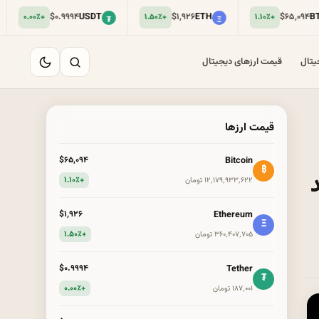
$۰.۹۹۹۴
USDT
$۱٬۹۲۶
ETH
$۶۵٬۰۹۴
BTC
+۱.۵۰٪
+۱.۱۰٪
₮
Ξ
₿
یتال
قیمت ارزهای دیجیتال
قیمت ارزها
Bitcoin
$۶۵٬۰۹۴
₿
یید
+۱.۱۰٪
۱۲٬۱۷۹٬۹۳۳٬۶۲۲ تومان
Ethereum
$۱٬۹۲۶
Ξ
+۱.۵۰٪
۳۶۰٬۴۰۷٬۷۰۵ تومان
Tether
$۰.۹۹۹۴
₮
+۰.۰۰٪
۱۸۷٬۰۰۱ تومان