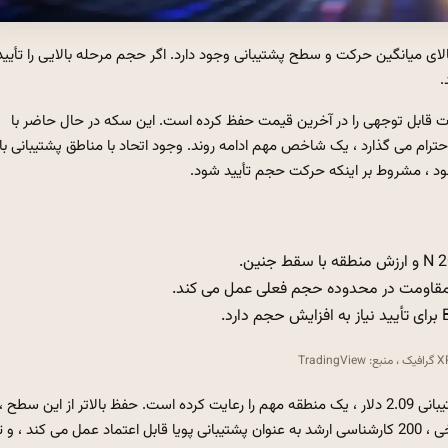
 بالای میانگین حرکت و سطح پشتیبانی وجود دارد. اگر حجم مرحله بالایی را تأیید
شد ، قدرت قابل توجهی را در آخرین قیمت حفظ کرده است. این سکه در حال حاضر با
ر زیادی معامله می کند و به میانگین حرکت 200 روزه احترام می گذارد ، یک شاخص مهم ادامه روند. وجود اتحاد با مناطق پشتیبانی با
شود ، مشروط بر اینکه حرکت حجم تأیید شود.
 جنین.
 مقاومت در محدوده حجم فعلی عمل می کند.
Tradi
XRP اخیراً به دلیل میانگین متحرک کم و 200 روزه خود ، سطح پشتیبانی 2.09 دلار ، یک منطقه مهم را رعایت کرده است. حفظ بالاتر از این سطح
ویژه با افزایش روند قیمت ، ساختار ظهور ادامه می یابد. از نظر تاریخی ، 200 کارشناسی ارشد به عنوان پشتیبانی پویا قابل اعتماد عمل می کند ، و 