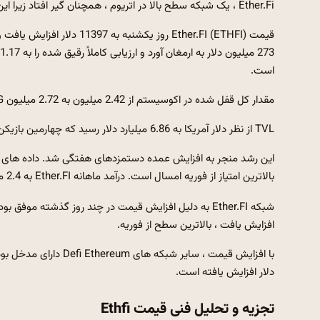
Ether.Fi ، یک شبکه سطح بالا در اتریوم ، همچنان گیر افتاد زیرا این مقدار کل قفل شده را به یک سطح رکورد پرید.
است.
مقدار کل قفل شده در اکوسیستم از 2.42 میلیون به 2.72 میلیون ETG در ژانویه افزایش یافت. در ژانویه سال گذشته به 46000 نفر رسید.
TVL از نظر دلار آمریکا به 6.86 میلیارد دلار رسید که چهارمین بازیکن بزرگ بستر مالی غیر متمرکز شد.
بالاترین امتیاز از فوریه امسال است. درآمد ماهانه Ether.FI به 2.4 میلیون دلار افزایش یافت و برخی از آنها به نشانه بازگشتند.
افزایش یافت ، بالاترین سطح از فوریه.
دلار افزایش یافته است.
تجزیه و تحلیل فنی قیمت Ethfi