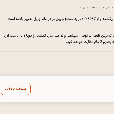
 | منبع: crypto.news
نمودار روزانه نشان می دهد که قیمت ETHFI در چند هفته گذشته برگشته و از 0.3937 دلار به سطح پایین تر در ماه آوریل تغییر یافته است.
 حمایت آرتور هیز ، نقطه مقاومت قابل توجهی از 1.50 دلار ، کمترین نقطه در اوت ، سپتامبر و نوامبر سال گذشته را دوباره به دست آورد.
خواهد کرد.
مشاهده پروفایل