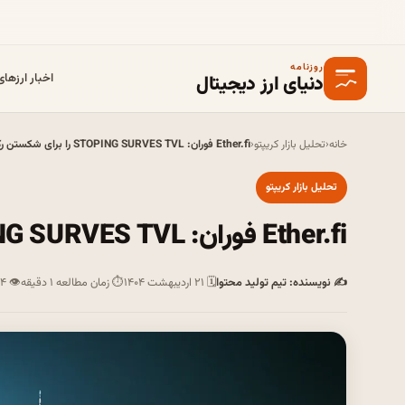
روزنامه
دنیای ارز دیجیتال
اخبار ارزها
خانه
‹
تحلیل بازار کریپتو
‹
Ether.fi فوران: STOPING SURVES TVL را برای شکستن رکورد می فرستد
تحلیل بازار کریپتو
Ether.fi فوران: STOPING SURVES TVL را برای شکستن رکورد می فرستد
✍ نویسنده: تیم تولید محتوا
🗓 ۲۱ اردیبهشت ۱۴۰۴
⏱ زمان مطالعه ۱ دقیقه
👁 ۱۴ بازدید