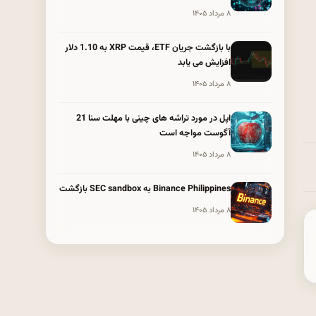
۸ مرداد ۱۴۰۵
با بازگشت جریان ETF، قیمت XRP به 1.10 دلار
افزایش می یابد
۸ مرداد ۱۴۰۵
اپل در مورد تراشه های چینی با مهلت سنا 21
آگوست مواجه است
۸ مرداد ۱۴۰۵
Binance Philippines به SEC sandbox بازگشت
۸ مرداد ۱۴۰۵