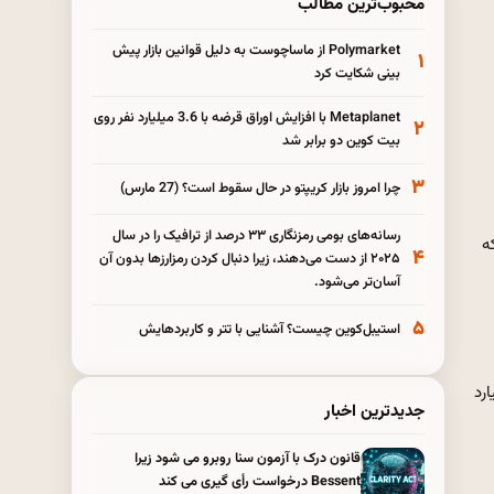
محبوب‌ترین مطالب
Polymarket از ماساچوست به دلیل قوانین بازار پیش
۱
بینی شکایت کرد
Metaplanet با افزایش اوراق قرضه با 3.6 میلیارد نفر روی
۲
بیت کوین دو برابر شد
۳
چرا امروز بازار کریپتو در حال سقوط است؟ (27 مارس)
رسانه‌های بومی رمزنگاری ۳۳ درصد از ترافیک را در سال
ه است که
۴
۲۰۲۵ از دست می‌دهند، زیرا دنبال کردن رمزارزها بدون آن
آسان‌تر می‌شود.
۵
استیبل‌کوین چیست؟ آشنایی با تتر و کاربردهایش
دار کل قفل شده در شبکه در 30 روز گذشته بیش از 130 میلیارد
جدیدترین اخبار
قانون درک با آزمون سنا روبرو می شود زیرا
Bessent درخواست رأی گیری می کند