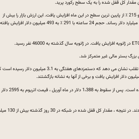
قیمت Ether.FI (ETHFI) روز یکشنبه به 11397 دلار افزایش یافت و 215 ٪ از پایین ترین سطح در این ماه افزایش یافت. این ارزش بازار را بیش از
273 میلیون دلار به ارمغان آورد و ارزیابی کاملاً رقیق شده را به 1.17 میلیارد دلار رساند. حجم 24 ساعته با 291 ٪ به 493 میلیون دلار افزایش یافته
این رشد منجر به افزایش عمده دستمزدهای هفتگی شد. داده های تقلب نشان می دهد که دستمزدهای هفتگی به 3.1 میلیون دلار رسید
شبکه Ether.FI به دلیل افزایش قیمت در چند روز گذشته موفق بوده است. پس از سقوط به 1،388 دلار در ماه آوریل ، قیمت اتریوم به 2595 دلار
با افزایش قیمت ، سایر شبکه های Defi Ethereum دارای مدخل بودند. در نتیجه ، مق