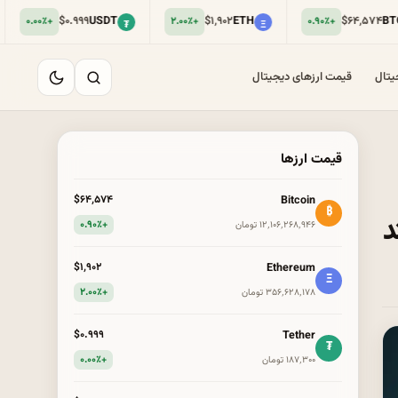
$۰.۹۹۹
USDT
$۱٬۹۰۲
ETH
$۶۴٬۵۷۴
BTC
+۲.۰۰٪
+۰.۹۰٪
₮
Ξ
₿
یتال
قیمت ارزهای دیجیتال
قیمت ارزها
Bitcoin
$۶۴٬۵۷۴
₿
+۰.۹۰٪
۱۲٬۱۰۶٬۲۶۸٬۹۴۶ تومان
Ethereum
$۱٬۹۰۲
Ξ
+۲.۰۰٪
۳۵۶٬۶۲۸٬۱۷۸ تومان
Tether
$۰.۹۹۹
₮
+۰.۰۰٪
۱۸۷٬۳۰۰ تومان