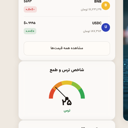
BNB
$۵۹۳
B
-۰.۸۰٪
۱۱۱٬۲۳۱٬۲۹۱ تومان
USDC
$۰.۹۹۹۵
U
+۰.۰۰٪
۱۸۷٬۳۸۲ تومان
مشاهده همه قیمت‌ها
شاخص ترس و طمع
۲۵
ترس