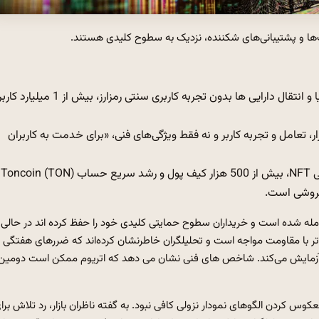
TON با تعبیه کیف پول خود در تلگرام، امکان پرداخت، هدایا و انتقال دارایی ها بدون تجربه کاربری سنتی رمزارز، بیش
TO با تمرکز بر روی استقرار، تعامل و تجربه کاربر و نه فقط ویژگی‌های فنی، «برای خدمت به کاربران
هدایای تلگرام و استیکرهای NFT باعث افزایش حجم 9 رقمی NFT، بیش از 500 هزار کیف پول و رشد سریع حساب Toncoin (TON)
فروشی است.
ر طول دوره نسبتاً ثابت معامله شده است و خریداران سطوح حمایتی کلیدی خود را حفظ کرده اند در حالی
ر با مقاومت مواجه است و تحلیلگران خاطرنشان کرده‌اند که ضررهای هفتگی
را آزمایش می‌کند. شاخص های فنی نشان می دهد که اتریوم ممکن است دومین
عکوس کردن الگوهای نمودار نزولی کافی نبود. به گفته ناظران بازار، رد تلاش برا