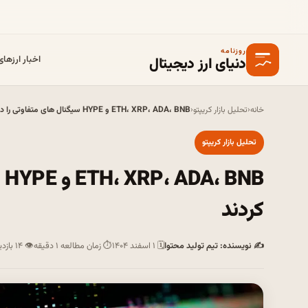
روزنامه
دنیای ارز دیجیتال
اخبار ارزها
خانه
‹
تحلیل بازار کریپتو
‹
ETH، XRP، ADA، BNB و HYPE سیگنال های متفاوتی را در این هفته ارائه کردند
تحلیل بازار کریپتو
B
کردند
✍ نویسنده: تیم تولید محتوا
🗓 ۱ اسفند ۱۴۰۴
⏱ زمان مطالعه ۱ دقیقه
👁 ۱۴ بازدید