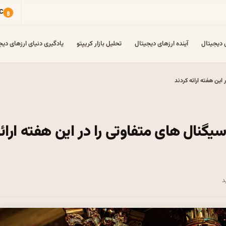
ی دیجیتال
آینده ارزهای دیجیتال
تحلیل بازار کریپتو
یادگیری دنیای ارزهای دیج
ETH، XRP، ADA، BN و HYPE سیگنال های متفاوتی را در این هفته ارا