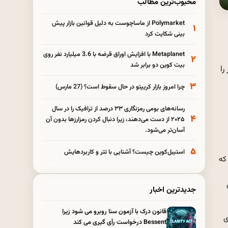
محبوب‌ترین مطالب
Polymarket از ماساچوست به دلیل قوانین بازار پیش
۱
بینی شکایت کرد
Metaplanet با افزایش اوراق قرضه با 3.6 میلیارد نفر روی
۲
بیت کوین دو برابر شد
 از 1 میلیارد کاربر را
۳
چرا امروز بازار کریپتو در حال سقوط است؟ (27 مارس)
رسانه‌های بومی رمزنگاری ۳۳ درصد از ترافیک را در سال
۴
۲۰۲۵ از دست می‌دهند، زیرا دنبال کردن رمزارزها بدون آن
آسان‌تر می‌شود.
۵
استیبل‌کوین چیست؟ آشنایی با تتر و کاربردهایش
 که
جدیدترین اخبار
قانون درک با آزمون سنا روبرو می شود زیرا
ی
Bessent درخواست رأی گیری می کند