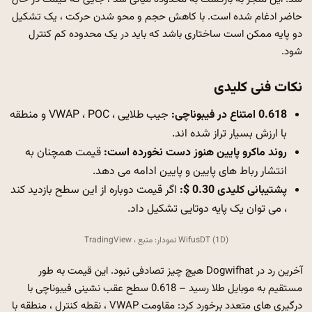
حاضر ادغام شده است. با کاهش حجم و محو شدن حرکت ، یک تشکیل
دو پایه ممکن است ساختاری باشد که باید در یک محدوده کم کنترل
شود.
نکات فنی کلیدی
0.618 امتناع در فیبوناچی:
جیب طلایی ، VWAP ، POC و منطقه
با ارزش بسیار تراز شده اند.
روند ماکرو پایین هنوز دست نخورده است:
قیمت همچنان به
انتشار رباط های پایین و پایین ادامه می دهد.
پشتیبانی کلیدی 0.30 $:
اگر قیمت دوباره از این سطح بازدید کند
، می توان یک پایه دوتایی تشکیل داد.
WifusDT (1D) نمودار: منبع ، TradingView
آخرین رد در Dogwifhat هیچ چیز تصادفی نبود. این قیمت به طور
مستقیم به موبایل طلا رسید – 0.618 سطح عقب نشینی فیبوناچی با
درگیری های متعدد برخورد کرد: مقاومت VWAP ، نقطه کنترل ، منطقه با