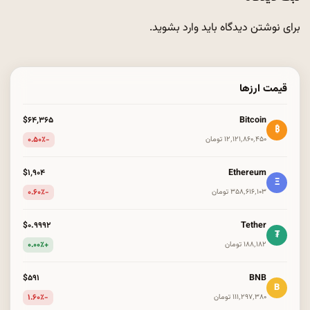
برای نوشتن دیدگاه باید
وارد بشوید
.
قیمت ارزها
Bitcoin
$۶۴٬۳۶۵
₿
-۰.۵۰٪
۱۲٬۱۲۱٬۸۶۰٬۴۵۰ تومان
Ethereum
$۱٬۹۰۴
Ξ
-۰.۶۰٪
۳۵۸٬۶۱۶٬۱۰۳ تومان
Tether
$۰.۹۹۹۲
₮
+۰.۰۰٪
۱۸۸٬۱۸۲ تومان
BNB
$۵۹۱
B
-۱.۶۰٪
۱۱۱٬۲۹۷٬۳۸۰ تومان