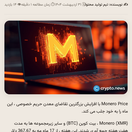
✍ نویسنده: تیم تولید محتوا
🗓 ۳۱ اردیبهشت ۱۴۰۴
⏱ زمان مطالعه ۱ دقیقه
👁 ۱۴ بازدید
Monero Price با افزایش بزرگترین تقاضای معدن حریم خصوصی ، این
ماه را به خود جلب می کند.
Monero (XMR) ، بیت کوین (BTC) و سایر زیرمجموعه ها به مدت
هفت هفته جمع آوری شدند. این هفته ، از 17 ماه مه به 367.67 دلار