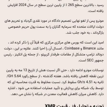
رسید ، بالاترین سطح 265 ٪ از پایین ترین سطح در سال 2024 افزایش
یافته است.
مونرو پس از لغو نهایی تصمیم دادگاه در مورد نقدی گردباد و تحریم های
دولت ایالات متحده که سرمایه گذاران را به سمت پول حریم خصوصی
بازگرداند ، به خود جلب شد.
امید این است که بورس های مرکزی مرکزی که قبلاً آن را ذکر کرده اند ،
مانند Binance و Coinbase ، امسال آن را احیا کنند. علاوه بر این ، دولت
دونالد ترامپ متشکل از مقامات طرفدار کریپتو ، از جمله پل اتکینز ، رئیس
جمهور SEC است.
نوسانات مونرو ادامه دارد ، حتی اگر نسبت هش از تاریخ 13 مه به پایین
ترین نقطه کاهش یافته باشد. هفته گذشته ، از سطح رکورد 5.64 GH/
ثانیه به 4.51 Gh/s سقوط کرد. نسبت مخلوط به قدرت محاسبه ای که
توسط یک شبکه برای پردازش و تأیید عملیات استفاده می شود ، اشاره
دارد. کاهش میزان کاهش فعالیت معدن در شبکه را نشان می دهد.
تجزیه و تحلیل فنی قیمت XMR