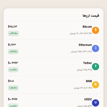
قیمت ارزها
Bitcoin
$۶۵٬۱۱۳
₿
+۰.۳۰٪
۱۲٬۰۸۴٬۷۷۷٬۴۶۱ تومان
Ethereum
$۱٬۹۲۲
Ξ
+۰.۲۰٪
۳۵۶٬۷۳۲٬۲۸۲ تومان
Tether
$۰.۹۹۹۳
₮
+۰.۰۰٪
۱۸۵٬۴۷۵ تومان
BNB
$۶۰۸
B
+۱.۸۰٪
۱۱۲٬۸۰۲٬۱۴۵ تومان
USDC
$۰.۹۹۹۶
U
+۰.۰۰٪
۱۸۵٬۵۲۴ تومان