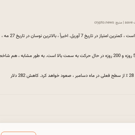
cryp
نمودار روزانه نشان می دهد که Aave Token در پایین 114.80 دلار است ، کمترین امتیاز در تاریخ 7 آوریل. اخیراً ، بالاترین نوسان در تاریخ 27 مه ،
AAVE یک الگوی صلیب طلا ایجاد کرده است زیرا میانگین حرکت 50 روزه و 200 روزه در حال حرکت به سمت بالا است. به طور مشابه ، هم ش
جتون با افزایش 398.85 دلار ، با 398.85 دلار 398.85 دلار ، با قله و 28 ٪ از سطح فعلی در ماه دسامبر ، صعود خواهد کرد. کاهش 282 دلار