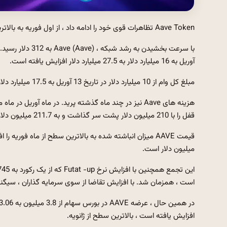
Aave Token تظاهرات قوی خود را ادامه داد ، از اول فوریه به بالاترین نقطه خود رسید و 180 درصد از پایین ترین سطح در 7 آوریل افزایش یافت.
با سرعت بخشیدن ب
آوریل به 16 میلیارد دلار به 27.5 میلیارد دلار افزایش یافته است.
مبلغ کل وام از 10 میلیارد دلار در تاریخ 13 آوریل به 17.5 میلیارد دلار افزایش یافته است که این نشانه ای است که پروتکل در این کشش برنده شد.
قفل را با 210 میلیون دلار پشت سر گذاشت و به 211.7 میلیون دلار رسید.
میلیون دلار است.
است ، همزمان شد. با افزایش تقاضا از سوی سرمایه گذاران ، سیگنا
افزایش یافته است ، بالاترین سطح از ژانویه.