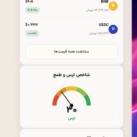
BNB
$۶۰۵
B
+۲.۷۰٪
۱۱۲٬۳۱۹٬۸۱۶ تومان
USDC
$۰.۹۹۹۷
U
+۰.۰۰٪
۱۸۵٬۷۳۶ تومان
مشاهده همه قیمت‌ها
شاخص ترس و طمع
۳۰
ترس