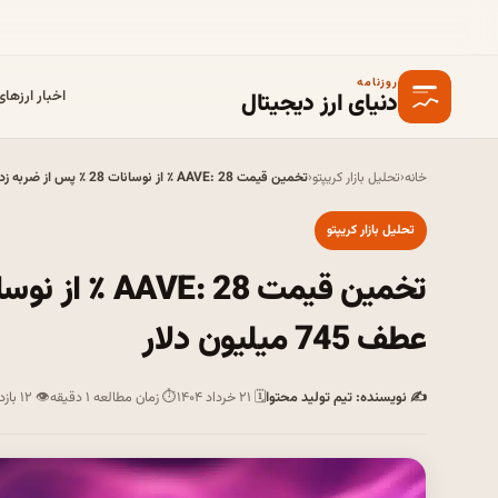
روزنامه
دنیای ارز دیجیتال
اخبار ارزها
خانه
‹
تحلیل بازار کریپتو
‹
تخمین قیمت AAVE: 28 ٪ از نوسانات 28 ٪ پس از ضربه زدن به نقطه عطف 745 میلیون دلار
تحلیل بازار کریپتو
عطف 745 میلیون دلار
✍ نویسنده: تیم تولید محتوا
🗓 ۲۱ خرداد ۱۴۰۴
⏱ زمان مطالعه ۱ دقیقه
👁 ۱۲ بازدید