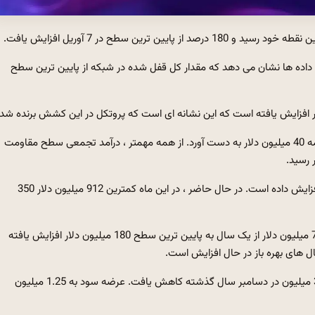
ه رشد شبکه ، Aave (Aave) به 312 دلار رسید. داده ها نشان می دهد که مقدار کل قفل شده در شبکه از پایین ترین سطح
هزینه های Aave نیز در چند ماه گذشته پرید. در ماه آوریل در ماه مه 40 میلیون دلار به دست آورد. از همه مهمتر ، درآمد تجمعی سطح مقاومت
قیمت AAVE میزان انباشته شده به بالاترین سطح از ماه فوریه را افزایش داده است. در حال حاضر ، در این ماه کمترین 912 میلیون دلار 350
این تجمع همچنین با افزایش نرخ Futat -up که از یک رکورد به 745 میلیون دلار از یک سال به پایین ترین سطح 180 میلیون دلار افزایش یافته
ل های بهره باز در حال افزایش است.
در همین حال ، عرضه AAVE در بورس سهام از 3.8 میلیون به 3.06 میلیون در دسامبر سال گذشته کاهش یافت. عرضه سود به 1.25 میلیون