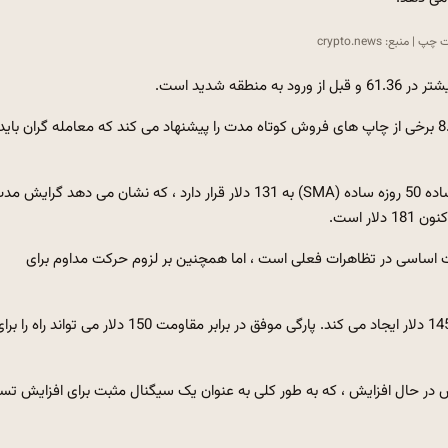
| منبع: crypto.news
 شدید است.
با این حال ، وجود کاهش با خط سیگنال در خط MACD 2.73 و 8.46 برخی از چاپ های فروش کوتاه مدت را پیشنهاد می کند که معامله گران بای
میانگین حمل و نقل زمینه اضافی را ارائه می دهد. میانگین حرکت ساده 50 روزه ساده (SMA) به 131 دلار قرار دارد ، که نشان می دهد گرایش
 اساسی در تظاهرات فعلی است ، اما همچنین بر لزوم حرکت مداوم برای
در گرافیک چهار ساعته ، یک الگوی پرچم در حال افزایش نزدیک به 145 دلار ایجاد می کند. پارگی موفق در برابر مقاومت 150 دلار می تواند راه ر
 در حال افزایش ، که به طور کلی به عنوان یک سیگنال مثبت برای افزایش تس