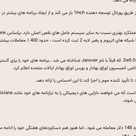
رائه می دهد.
برای توسعه دهندگان ، این جنبش دسترسی به شش API جدید را از طریق پورتال توسعه دهنده 1Inch باز می کند و از ایجاد برنامه های بیشتر در
داده های گسترده تر در سه ماه گذشته نشان می دهد که Solana عملکرد بهتری 
Analytics ، این میزان 33 ٪ حجم تجارت DEX بالاتر را در مقایسه با شبکه های اتریوم و رهبر لایه 2 ثبت کرده است ، حدود 400 ٪ 
علاقه بازیکنان شرکتی نیز در حال تسریع است. Defi Development Corp. که قبلاً با نام Janover شناخته می شد ، برنامه های خود را بر
استراتژی Janover نشان دهنده تغییر اساسی در بین شرکت هایی است که می خواهند دارایی های دیجیتالی را به ترازنامه های خو
ی شوند.
از تاریخ 29 آوریل ، سولانا با کاهش اندکی در 24 ساعت گذشته حدود 148 دلار معامله می شود ، اما هنوز هم دستاوردهای هفتگی خود را ادامه
 می دهد.