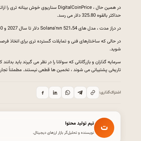
حداکثر بالقوه 325.80 دلار می رسد.
در دراز مدت ، مدل های Solana'nın 521،54 دلار تا سال 2027 و 2030 با 794.91 دلار قیمت تقریبا متوسط ​​ممکن است از آن قدردانی کند.
در حالی که ساختارهای فنی و تمایلات گسترده تری برای اتخاذ فرصت
شوید.
سرمایه گذاران و بازرگانانی که سولانا را در نظر می گیرند باید بدانن
تاریخی پشتیبانی می شوند ، تخمین ها قطعی نیستند. مطمئناً تجارت
اشتراک‌گذاری:
تیم تولید محتوا
ت
نویسنده و تحلیل‌گر بازار ارزهای دیجیتال.