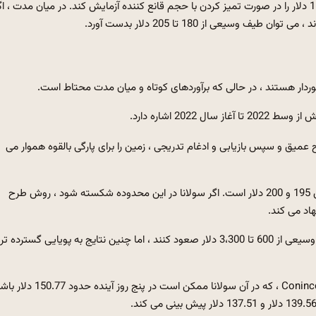
بلافاصله در این دوره محو می شود ، مقاومت 150 دلار می تواند 160 دلار را در صورت تمیز کردن با حجم قانع کننده آزمایش کند. در میان مدت ، 
سیعی از 180 تا 205 دلار بدست آورد.
وردار هستند ، در حالی که برآوردهای کوتاه و میان مدت محتاط است.
202 اشاره دارد.
عمیق و سپس بازیابی و ادغام تدریجی ، زمین را برای پارگی بالقوه هموار می
طبق تجزیه و تحلیل ، منطقه مقاومت برای تشکیل جام بین سالهای 195 و 200 دلار است. اگر سولانا در این محدوده شکسته شود ، روش طرح
نظرات طولانی مدت نشان می دهد که قیمت ها می توانند در طیف وسیعی از 600 تا 3،300 دلار صعود کنند ، اما چنین نتایج به پویایی گسترده تر
در مقابل ، برآوردهای کوتاه مدت محدودتر هستند. پروژه های Conincodex ، که در آن سولانا ممکن است در پنج روز آی