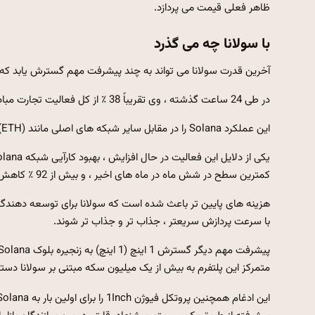
ظاهر فعلی قیمت می پردازد.
با سولانا چه می گذرد
آخرین قدرت سولانا می تواند به چند پیشرفت مهم گسترش یابد که 
در طی 24 ساعت گذشته ، وی تقریباً 38 ٪ از کل فعالیت تجارت مبادله ای غیر متمرکز را گرفت و حجم حدود 3.39 میلیارد دلار ثبت کرد.
این عملکرد Solana را در مقابل سایر شبکه های اصلی مانند Ethereum (ETH) حدود 1.65 میلیارد دلار و زنجیره پایه و BNB (BNB) قرار می دهد.
کمترین سطح در شش ماه در ماه های اخیر ، و بیش از 92 ٪ کاهش در ژانویه در مقایسه با بالاترین سطح دستمزد را نشان می دهد.
هزینه های پایین تر باعث شده است که سولانا برای توسعه دهندگان 
با سرعت پردازش سریعتر ، جذاب تر و جذاب تر شوند.
متمرکز این پلتفرم به بیش از یک میلیون سکه مبتنی بر سولانا دستر