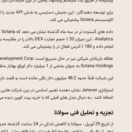
پیشرفته از طریق یک سیستم پیشنهاد رقابتی در بین سازندگان بازار ا
اکوسیستم Solana پشتیبانی می کند.
انجام داده و 180 ٪ آدرس فعال تر را پشتیبانی می کند.
Solana Holdings به عنوان بخشی از 1 میلیارد دلار اوراق بهادار متقاضی کمیسیون اوراق بهادار و بورس اوراق بهادار ایالات متحده اعلام کرد.
این شرکت قبلاً حدود 48.2 میلیون دلار باقی مانده است و قصد دارد تا تأیید کننده موم را اجرا کند تا این احساس را ارائه دهد.
اضافه کنند ، به دنبال مدل های قبلی که با خرید بیت کوین دیده م
تجزیه و تحلیل فنی سولانا
دهد. از نظر فنی ، شاخص ها مختلط هستند ، اما ظاهر مثبتی ارائه