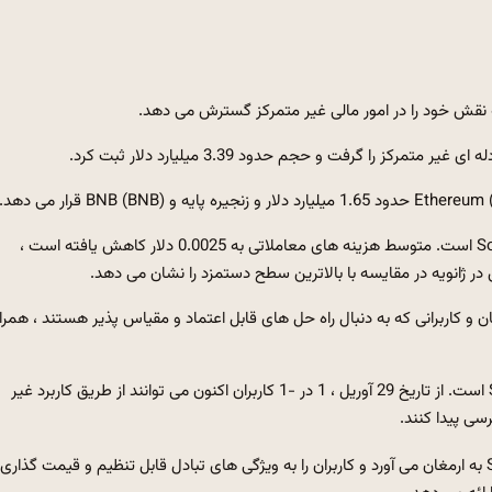
نقش خود را در امور مالی غیر متمرکز گسترش می دهد.
یکی از دلایل این فعالیت در حال افزایش ، بهبود کارآیی شبکه Solana است. متوسط ​​هزینه های معاملاتی به 0.0025 دلار کاهش یافته است ،
و کاربرانی که به دنبال راه حل های قابل اعتماد و مقیاس پذیر هستند ، همرا
پیشرفت مهم دیگر گسترش 1 اینچ (1 اینچ) به زنجیره بلوک Solana است. از تاریخ 29 آوریل ، 1 در -1 کاربران اکنون می توانند از طریق کاربرد غیر
سی پیدا کنند.
این ادغام همچنین پروتکل فیوژن 1Inch را برای اولین بار به Solana به ارمغان می آورد و کاربران را به ویژگی های تبادل قابل تنظیم و قیمت گذاری