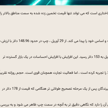
ساختاری است که می تواند تنها قیمت تخمین زده شده به سمت مناطق بالاتر را
Solana (سمت چپ) پس از افت پایدار تا مارس و اوایل آوریل ، پایه و اساس خود را پیدا می کند. از 29 آوریل ، چپ در حدود
آخرین بهبودی به دنبال حرکتی است که در آن سولانا در تاریخ 28 آوریل به 153 دلار رسید. این افزایش با افزایش احساسات در یک بازار گسترده تر
چه چپ در 24 ساعت گذشته عقب نشینی کوچکی از حدود 2.5 ٪ را تجربه کرده است ، اما فعالیت تجارت همچنان قوی است. حجم روزانه تقریباً
او نزدیک به 10 ٪ هفتگی پیروز شد. شفابخشی نشان می دهد که گیرندگان پس از یک مرحله تصحیح طولانی تر هنگامی که قیمت از 178 دلار در
توسط Solana تثبیت می شود ، ارزش آن را دارد که نگاهی دقیق تر به آنچه در سمت چپ ظاهر می شود و به بررسی