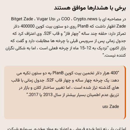
برخی با هشدارها موافق هستند
در مصاحبه ای با COO ، Crypto.news در Bitget Zade ، Vugar Usı
Zade اظهار داشت که PlanB روی دو ستون بیت کوین 400000 دلار
تمرکز دارد: حلقه چند ساله “چهار فاز” و قاب S2F. وی اعتراف کرد که
جدول زمانی پس از سرویس قبلی با چرخه ها مطابقت دارد و گفت که
بازار اکنون “نزدیک به 12-15 ماه از چرخه فعلی است ، اما به شکلی نگران
کننده نیست.”
“400 هزار دلار تخمین بیت کوین PlanB به دو ستون تکیه می
دهد: یک چرخه چهار ساله و چهار قاب S2F. جدول زمانی با قالب
های گذشته تراز شده است ، اما تغییر ساختار کلان و بازار در
تزریق عدم اطمینان بسیار بیشتر از سال 2013 یا 2017.”
usı Zade
اما این بار ، نه تنها خرده فروشی و اعتیاد به مواد مخدره. سرمایه شرکت