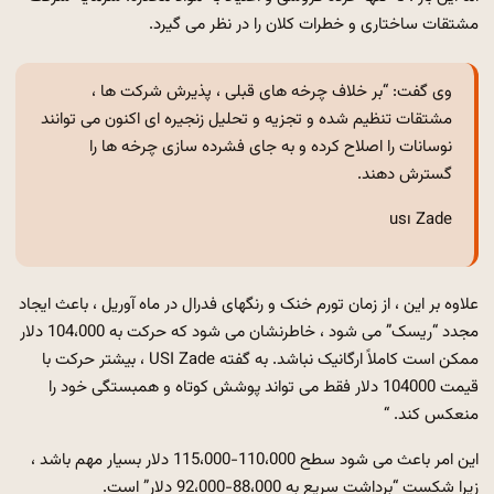
مشتقات ساختاری و خطرات کلان را در نظر می گیرد.
وی گفت: “بر خلاف چرخه های قبلی ، پذیرش شرکت ها ،
مشتقات تنظیم شده و تجزیه و تحلیل زنجیره ای اکنون می توانند
نوسانات را اصلاح کرده و به جای فشرده سازی چرخه ها را
گسترش دهند.
usı Zade
علاوه بر این ، از زمان تورم خنک و رنگهای فدرال در ماه آوریل ، باعث ایجاد
مجدد “ریسک” می شود ، خاطرنشان می شود که حرکت به 104،000 دلار
ممکن است کاملاً ارگانیک نباشد. به گفته USI Zade ، بیشتر حرکت با
قیمت 104000 دلار فقط می تواند پوشش کوتاه و همبستگی خود را
منعکس کند. “
این امر باعث می شود سطح 110،000-115،000 دلار بسیار مهم باشد ،
زیرا شکست “برداشت سریع به 88،000-92،000 دلار” است.