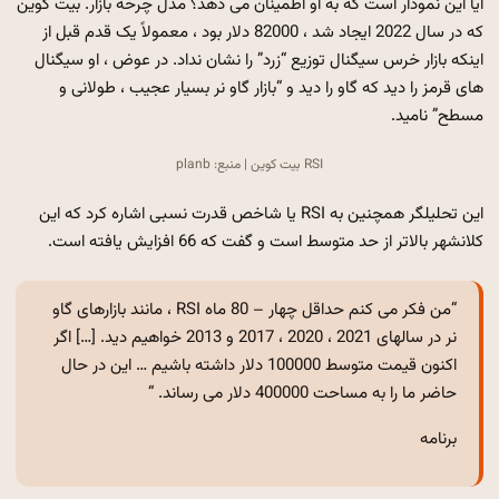
آیا این نمودار است که به او اطمینان می دهد؟ مدل چرخه بازار. بیت کوین
که در سال 2022 ایجاد شد ، 82000 دلار بود ، معمولاً یک قدم قبل از
اینکه بازار خرس سیگنال توزیع “زرد” را نشان نداد. در عوض ، او سیگنال
های قرمز را دید که گاو را دید و “بازار گاو نر بسیار عجیب ، طولانی و
مسطح” نامید.
RSI بیت کوین | منبع: planb
این تحلیلگر همچنین به RSI یا شاخص قدرت نسبی اشاره کرد که این
کلانشهر بالاتر از حد متوسط ​​است و گفت که 66 افزایش یافته است.
“من فکر می کنم حداقل چهار – 80 ماه RSI ، مانند بازارهای گاو
نر در سالهای 2021 ، 2020 ، 2017 و 2013 خواهیم دید. […] اگر
اکنون قیمت متوسط ​​100000 دلار داشته باشیم … این در حال
حاضر ما را به مساحت 400000 دلار می رساند. “
برنامه