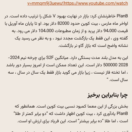
https://www.youtube.com/watch؟v=mmqm9j3uewu
PlanB خاطرنشان کرد: بازار در نهایت بهبود V شکل را ترتیب داده است. در
اواخر ماه مارس ، بیت کوین حدود 82000 دلار بود. او تا پایان ماه آوریل با
قیمت 94،000 دلار پرید و از زمان مطبوعات 104،000 دلار می رود. به
گفته وی ، این فقط یک بازگشت مجدد نبود ، و به نظر می رسید یک
نشانه واضح است که بازار گاو نر بازگشت.
این به مدل بلند مدت بستگی دارد. میانگین S2F برای چرخه نیم 2024-
2028 500000 دلار است. این تعداد ممکن است از امروز بسیار دور باشد
، اما تخته فاز نیست ، زیرا بازار می گوید بازار فقط یک سال در سال ، سه
سال است. “
چرا بنابراین برخیز
بخش بزرگی از این معما کمبود نسبی بیت کوین است.
همانطور که
PlanB یادآوری کرد ، بیت کوین اظهار داشت که “دو برابر کمتر از طلا”
است ، اما طلا “ده برابر بیشتر” است.
این فریاد برای ارزش او است.