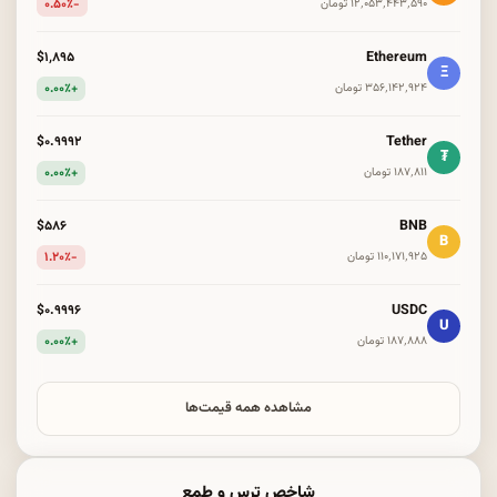
-۰.۵۰٪
۱۲٬۰۵۳٬۴۴۳٬۵۹۰ تومان
Ethereum
$۱٬۸۹۵
Ξ
+۰.۰۰٪
۳۵۶٬۱۴۲٬۹۲۴ تومان
Tether
$۰.۹۹۹۲
₮
+۰.۰۰٪
۱۸۷٬۸۱۱ تومان
BNB
$۵۸۶
B
-۱.۲۰٪
۱۱۰٬۱۷۱٬۹۲۵ تومان
USDC
$۰.۹۹۹۶
U
+۰.۰۰٪
۱۸۷٬۸۸۸ تومان
مشاهده همه قیمت‌ها
شاخص ترس و طمع